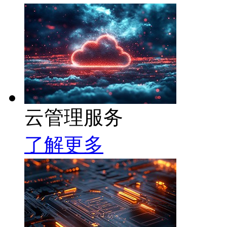
云管理服务
了解更多