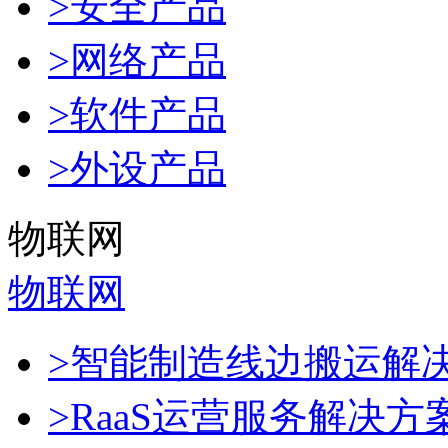
>安全产品
>网络产品
>软件产品
>外设产品
物联网
物联网
>智能制造线边搬运解
>RaaS运营服务解决方