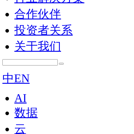
合作伙伴
投资者关系
关于我们
中
EN
AI
数据
云