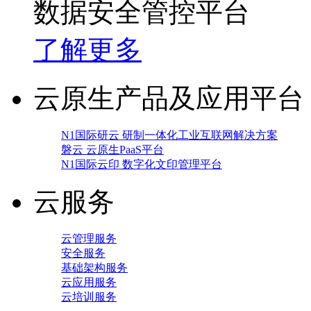
数据安全管控平台
了解更多
云原生产品及应用平台
N1国际研云 研制一体化工业互联网解决方案
磐云 云原生PaaS平台
N1国际云印 数字化文印管理平台
云服务
云管理服务
安全服务
基础架构服务
云应用服务
云培训服务