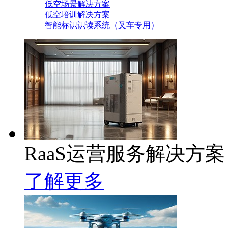
低空场景解决方案
低空培训解决方案
智能标识识读系统（叉车专用）
RaaS运营服务解决方案
了解更多