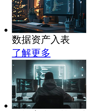
数据资产入表
了解更多