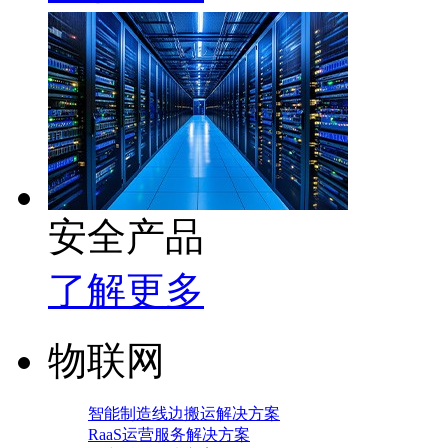
安全产品
了解更多
物联网
智能制造线边搬运解决方案
RaaS运营服务解决方案