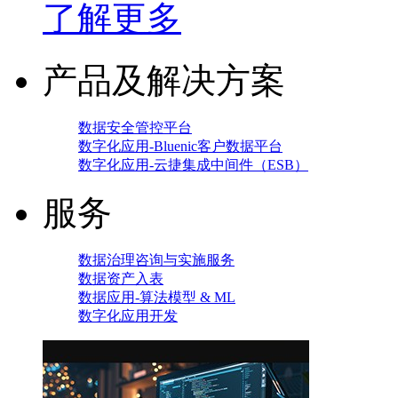
了解更多
产品及解决方案
数据安全管控平台
数字化应用-Bluenic客户数据平台
数字化应用-云捷集成中间件（ESB）
服务
数据治理咨询与实施服务
数据资产入表
数据应用-算法模型 & ML
数字化应用开发