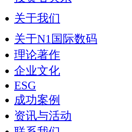
关于我们
关于N1国际数码
理论著作
企业文化
ESG
成功案例
资讯与活动
联系我们