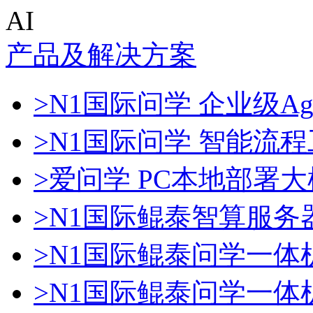
AI
产品及解决方案
>N1国际问学 企业级Ag
>N1国际问学 智能流
>爱问学 PC本地部署
>N1国际鲲泰智算服务
>N1国际鲲泰问学一体
>N1国际鲲泰问学一体机D